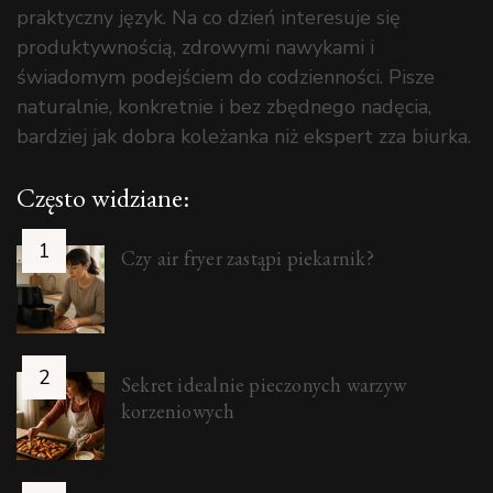
praktyczny język. Na co dzień interesuje się
produktywnością, zdrowymi nawykami i
świadomym podejściem do codzienności. Pisze
naturalnie, konkretnie i bez zbędnego nadęcia,
bardziej jak dobra koleżanka niż ekspert zza biurka.
Często widziane:
Czy air fryer zastąpi piekarnik?
Sekret idealnie pieczonych warzyw
korzeniowych