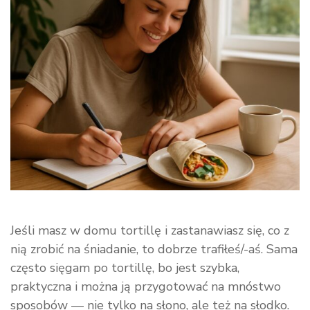
tortilli
na
śniadanie?
Jeśli masz w domu tortillę i zastanawiasz się, co z
nią zrobić na śniadanie, to dobrze trafiłeś/-aś. Sama
często sięgam po tortillę, bo jest szybka,
praktyczna i można ją przygotować na mnóstwo
sposobów — nie tylko na słono, ale też na słodko.