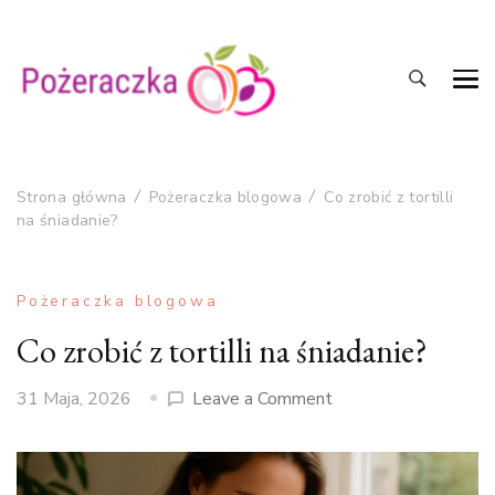
Jak pysznie gotować?
Składniki na pozeraczka.pl
Strona główna
Pożeraczka blogowa
Co zrobić z tortilli
na śniadanie?
Pożeraczka blogowa
Co zrobić z tortilli na śniadanie?
on
31 Maja, 2026
Leave a Comment
Co
zrobić
z