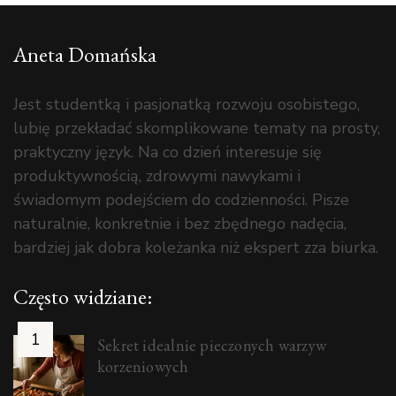
Aneta Domańska
Jest studentką i pasjonatką rozwoju osobistego,
lubię przekładać skomplikowane tematy na prosty,
praktyczny język. Na co dzień interesuje się
produktywnością, zdrowymi nawykami i
świadomym podejściem do codzienności. Pisze
naturalnie, konkretnie i bez zbędnego nadęcia,
bardziej jak dobra koleżanka niż ekspert zza biurka.
Często widziane:
Sekret idealnie pieczonych warzyw
korzeniowych