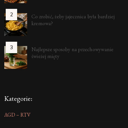
Co zrobić, żeby jajecznica była bardziej
kremowa?
Najlepsze sposoby na przechowywanie
świeżej mięty
Kategorie:
AGD – RTV