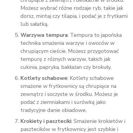
chrupiące z zewnątrz i delikatne w środku.
Możesz wybrać różne rodzaje ryb, takie jak
dorsz, mintaj czy tilapia, i podać je z frytkami
lub sałatką.
Warzywa tempura
: Tempura to japońska
technika smażenia warzyw i owoców w
chrupiącym cieście. Możesz przygotować
tempurę z różnych warzyw, takich jak
cukinia, papryka, bakłażan czy brokuły.
Kotlety schabowe
: Kotlety schabowe
smażone w frytkownicy są chrupiące na
zewnątrz i soczyste w środku. Możesz je
podać z ziemniakami i surówką jako
tradycyjne danie obiadowe.
Krokiety i paszteciki
: Smażenie krokietów i
pasztecików w frytkownicy jest szybkie i