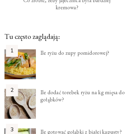
Co zrobić, żeby jajecznica była bardziej
kremowa?
Tu często zaglądają:
Ile ryżu do zupy pomidorowej?
Ile dodać torebek ryżu na kg mięsa do
gołąbków?
Ile gotować gołąbki z białej kapusty?