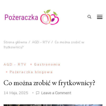
Jak pysznie gotować?
Składniki na pozeraczka.pl
Strona główna
AGD - RTV
Co można zrobić w
frytkownicy?
AGD - RTV
Gastronomia
Pożeraczka blogowa
Co można zrobić w frytkownicy?
on
14 Maja, 2025
Leave a Comment
Co
można