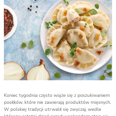
i
sprawdzony
obiad
na
piątek
Koniec tygodnia często wiąże się z poszukiwaniem
posiłków, które nie zawierają produktów mięsnych.
W polskiej tradycji utrwalił się zwyczaj, wedle