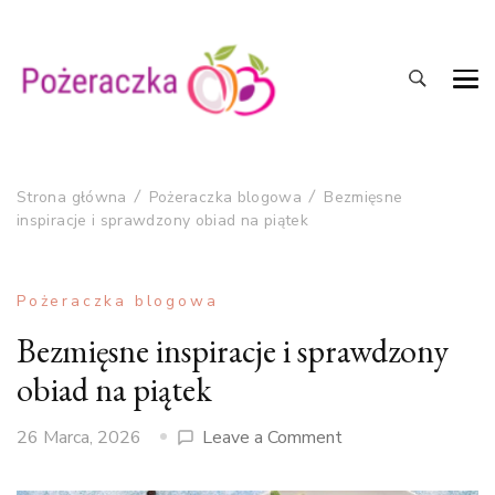
Jak pysznie gotować?
Składniki na pozeraczka.pl
Strona główna
Pożeraczka blogowa
Bezmięsne
inspiracje i sprawdzony obiad na piątek
Pożeraczka blogowa
Bezmięsne inspiracje i sprawdzony
obiad na piątek
on
26 Marca, 2026
Leave a Comment
Bezmięsne
inspiracje