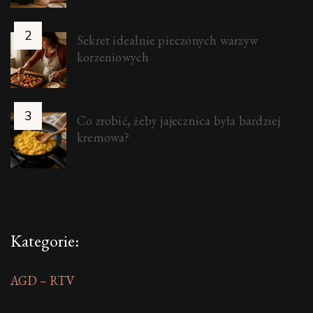
Sekret idealnie pieczonych warzyw
korzeniowych
Co zrobić, żeby jajecznica była bardziej
kremowa?
Kategorie:
AGD – RTV