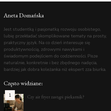
Aneta Domańska
Jest studentką i pasjonatką rozwoju osobistego,
lubię przekładać skomplikowane tematy na prosty,
praktyczny język. Na co dzień interesuje się
produktywnością, zdrowymi nawykami i
świadomym podejściem do codzienności. Pisze
naturalnie, konkretnie i bez zbędnego nadęcia,
bardziej jak dobra koleżanka niż ekspert zza biurka.
Często widziane:
Czy air fryer zastąpi piekarnik?